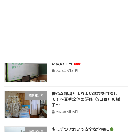
今年も元気に
新着!!
職員室より
2026年8月4日
子どもたちの笑顔のために！学びを深め
職員室より
た夏の１日
新着!!
2026年7月31日
安心な環境とよりよい学びを目指し
職員室より
て！〜夏季全体の研修（3日目）の様
子〜
2026年7月29日
少しずつきれいで安全な学校に
職員室より