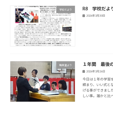
R8 学校だよ
学校だより
2026年3月30日
１年間 最後
職員室より
2026年3月26日
今日は１年の学習
締まり、いい式と
げる事ができまし
しい事。誰かと比べず