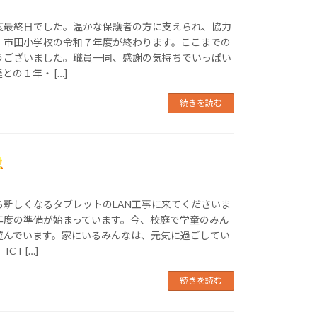
度最終日でした。温かな保護者の方に支えられ、協力
、市田小学校の令和７年度が終わります。ここまでの
うございました。職員一同、感謝の気持ちでいっぱい
の１年・ […]
続きを読む
ら新しくなるタブレットのLAN工事に来てくださいま
年度の準備が始まっています。今、校庭で学童のみん
遊んでいます。家にいるみんなは、元気に過ごしてい
CT […]
続きを読む