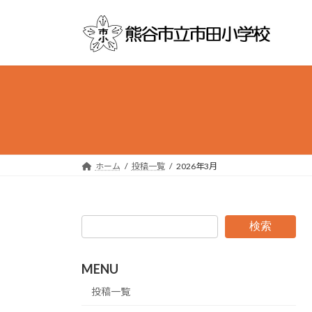
コ
ナ
ン
ビ
テ
ゲ
ン
ー
ツ
シ
へ
ョ
ス
ン
キ
に
ッ
移
プ
動
ホーム
投稿一覧
2026年3月
検索
MENU
投稿一覧