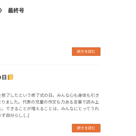
り 最終号
続きを読む
の日
を修了したという修了式の日。みんな心も身体も引き
なりました。代表の児童の作文も力ある言葉で読み上
た。できることが増えることは、みんなにとってうれ
自分らし […]
続きを読む