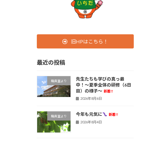
旧HPはこちら！
最近の投稿
先生たちも学びの真っ最
職員室より
中！〜夏季全体の研修（6日
目）の様子〜
新着!!
2026年8月6日
今年も元気に
新着!!
職員室より
2026年8月4日