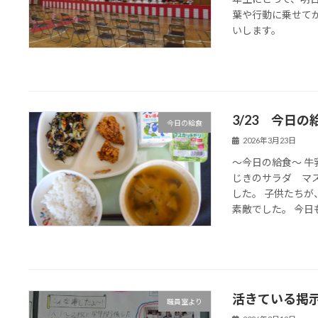
葉や行動に乗せて
いします。
3/23 今日の
今日の給食
2026年3月23日
～今日の給食～ 牛
じきのサラダ マ
した。 子供たち
素敵でした。 今日も、
活きている掲
職員室より