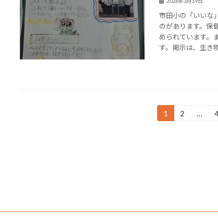
2026年3月19日
市田小の「いいな
のがあります。保
められています。
す。掲示は、生き物
投
1
2
…
固
固
定
定
稿
ペ
ペ
の
ー
ー
ジ
ジ
ペ
ー
ジ