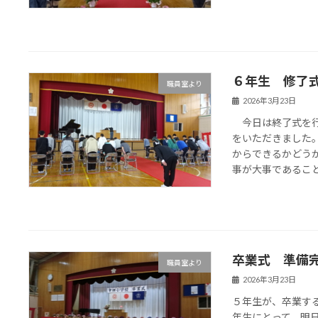
６年生 修了
職員室より
2026年3月23日
今日は終了式を行
をいただきました
からできるかどう
事が大事であることを
卒業式 準備
職員室より
2026年3月23日
５年生が、卒業す
年生にとって、明