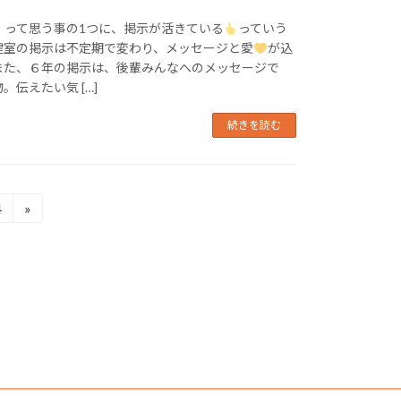
」って思う事の1つに、掲示が活きている
っていう
健室の掲示は不定期で変わり、メッセージと愛
が込
また、６年の掲示は、後輩みんなへのメッセージで
。伝えたい気 […]
続きを読む
4
»
固
定
ペ
ー
ジ