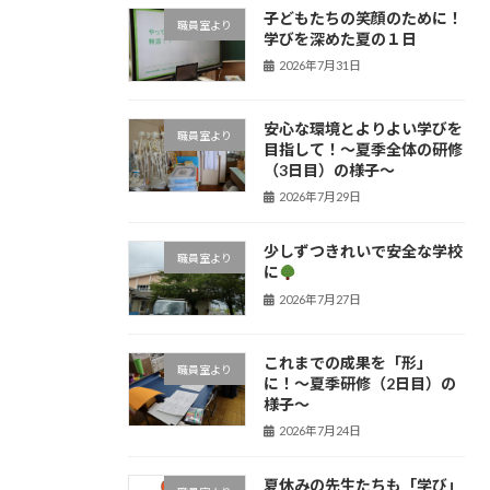
子どもたちの笑顔のために！
職員室より
学びを深めた夏の１日
2026年7月31日
安心な環境とよりよい学びを
職員室より
目指して！〜夏季全体の研修
（3日目）の様子〜
2026年7月29日
少しずつきれいで安全な学校
職員室より
に
2026年7月27日
これまでの成果を「形」
職員室より
に！〜夏季研修（2日目）の
様子〜
2026年7月24日
夏休みの先生たちも「学び」