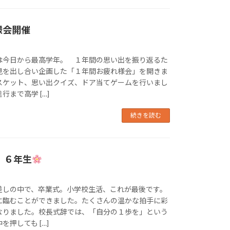
様会開催
今日から最高学年。 １年間の思い出を振り返るた
見を出し合い企画した「１年間お疲れ様会」を開きま
スケット、思い出クイズ、ドア当てゲームを行いまし
まで高学 […]
続きを読む
 ６年生
しの中で、卒業式。小学校生活、これが最後です。
に臨むことができました。たくさんの温かな拍手に彩
なりました。校長式辞では、「自分の１歩を」という
押しても […]