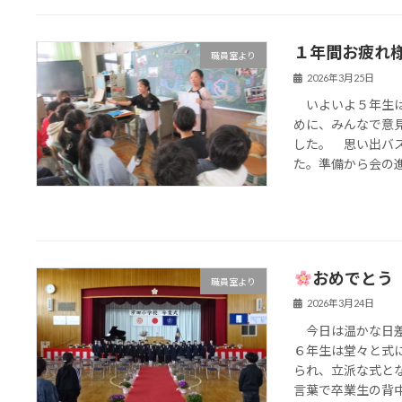
１年間お疲れ
職員室より
2026年3月25日
いよいよ５年生は
めに、みんなで意
した。 思い出バ
た。準備から会の進行
おめでとう
職員室より
2026年3月24日
今日は温かな日差
６年生は堂々と式
られ、立派な式と
言葉で卒業生の背中を