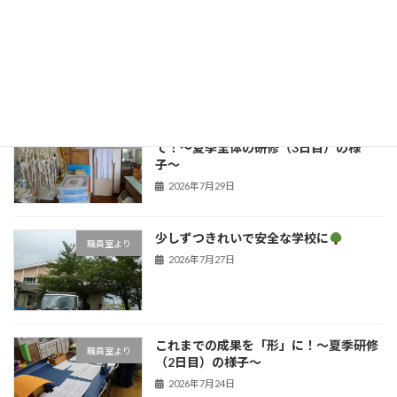
子どもたちの笑顔のために！学びを深め
職員室より
た夏の１日
新着!!
2026年7月31日
安心な環境とよりよい学びを目指し
職員室より
て！〜夏季全体の研修（3日目）の様
子〜
2026年7月29日
少しずつきれいで安全な学校に
職員室より
2026年7月27日
これまでの成果を「形」に！〜夏季研修
職員室より
（2日目）の様子〜
2026年7月24日