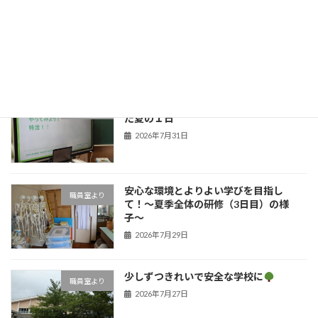
今年も元気に
新着!!
職員室より
2026年8月4日
子どもたちの笑顔のために！学びを深め
職員室より
た夏の１日
2026年7月31日
安心な環境とよりよい学びを目指し
職員室より
て！〜夏季全体の研修（3日目）の様
子〜
2026年7月29日
少しずつきれいで安全な学校に
職員室より
2026年7月27日