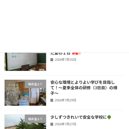
今年も元気に
新着!!
職員室より
2026年8月4日
子どもたちの笑顔のために！学びを深め
職員室より
た夏の１日
新着!!
2026年7月31日
安心な環境とよりよい学びを目指し
職員室より
て！〜夏季全体の研修（3日目）の様
子〜
2026年7月29日
少しずつきれいで安全な学校に
職員室より
2026年7月27日