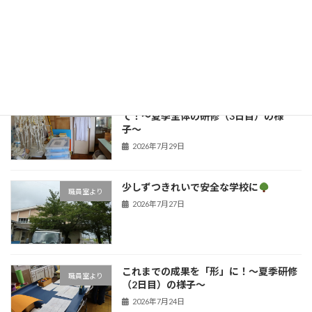
子どもたちの笑顔のために！学びを深め
職員室より
た夏の１日
新着!!
2026年7月31日
安心な環境とよりよい学びを目指し
職員室より
て！〜夏季全体の研修（3日目）の様
子〜
2026年7月29日
少しずつきれいで安全な学校に
職員室より
2026年7月27日
これまでの成果を「形」に！〜夏季研修
職員室より
（2日目）の様子〜
2026年7月24日