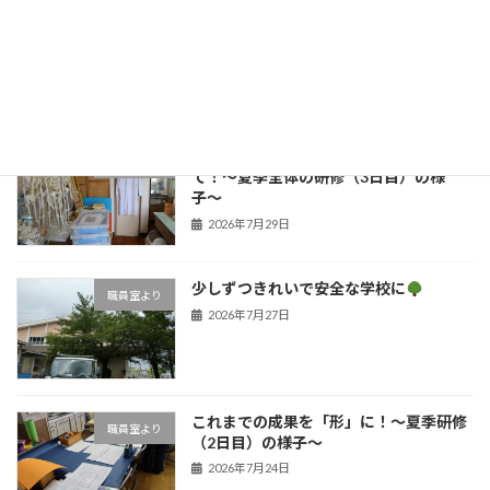
子どもたちの笑顔のために！学びを深め
職員室より
た夏の１日
新着!!
2026年7月31日
安心な環境とよりよい学びを目指し
職員室より
て！〜夏季全体の研修（3日目）の様
子〜
2026年7月29日
少しずつきれいで安全な学校に
職員室より
2026年7月27日
これまでの成果を「形」に！〜夏季研修
職員室より
（2日目）の様子〜
2026年7月24日