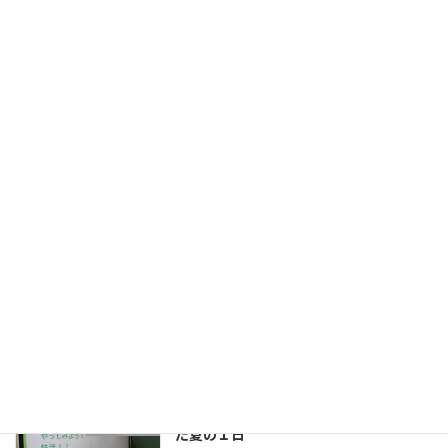
旧HPはこちら！
最近の投稿
先生たちも学びの真っ最中！〜夏季全体
職員室より
の研修（6日目）の様子〜
新着!!
2026年8月6日
今年も元気に
新着!!
職員室より
2026年8月4日
子どもたちの笑顔のために！学びを深め
職員室より
た夏の１日