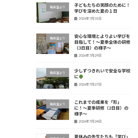
子どもたちの笑顔のために！
職員室より
学びを深めた夏の１日
2026年7月31日
安心な環境とよりよい学びを
職員室より
目指して！〜夏季全体の研修
（3日目）の様子〜
2026年7月29日
少しずつきれいで安全な学校
職員室より
に
2026年7月27日
これまでの成果を「形」
職員室より
に！〜夏季研修（2日目）の
様子〜
2026年7月24日
夏休みの先生たちも「学び」