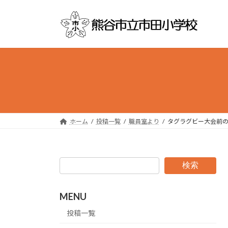
コ
ナ
ン
ビ
テ
ゲ
ン
ー
ツ
シ
へ
ョ
ス
ン
キ
に
ッ
移
プ
動
ホーム
投稿一覧
職員室より
タグラグビー大会前
検索
MENU
投稿一覧