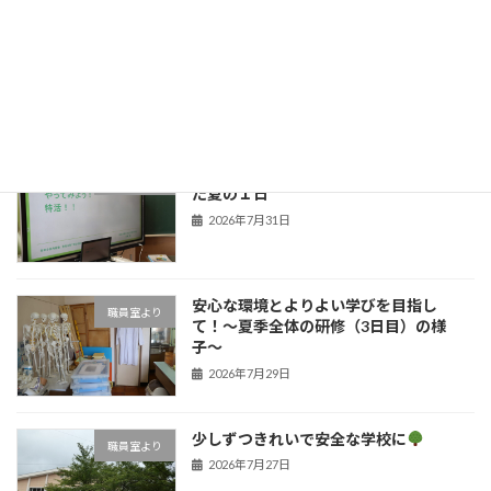
今年も元気に
新着!!
職員室より
2026年8月4日
子どもたちの笑顔のために！学びを深め
職員室より
た夏の１日
2026年7月31日
安心な環境とよりよい学びを目指し
職員室より
て！〜夏季全体の研修（3日目）の様
子〜
2026年7月29日
少しずつきれいで安全な学校に
職員室より
2026年7月27日