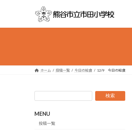
コ
ナ
ン
ビ
テ
ゲ
ン
ー
ツ
シ
へ
ョ
ス
ン
キ
に
ッ
移
プ
動
ホーム
投稿一覧
今日の給食
12/9 今日の給食
検索
MENU
投稿一覧