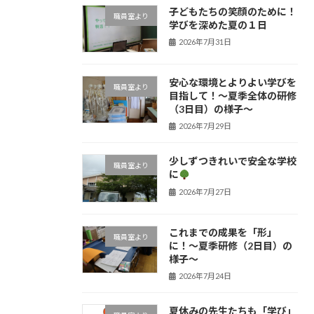
子どもたちの笑顔のために！
職員室より
学びを深めた夏の１日
2026年7月31日
安心な環境とよりよい学びを
職員室より
目指して！〜夏季全体の研修
（3日目）の様子〜
2026年7月29日
少しずつきれいで安全な学校
職員室より
に
2026年7月27日
これまでの成果を「形」
職員室より
に！〜夏季研修（2日目）の
様子〜
2026年7月24日
夏休みの先生たちも「学び」