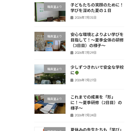
子どもたちの笑顔のために！
職員室より
学びを深めた夏の１日
2026年7月31日
安心な環境とよりよい学びを
職員室より
目指して！〜夏季全体の研修
（3日目）の様子〜
2026年7月29日
少しずつきれいで安全な学校
職員室より
に
2026年7月27日
これまでの成果を「形」
職員室より
に！〜夏季研修（2日目）の
様子〜
2026年7月24日
夏休みの先生たちも「学び」