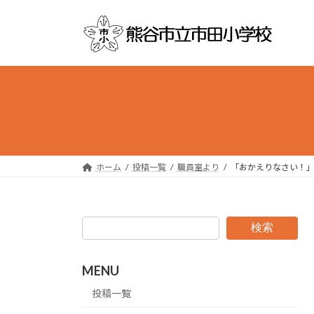
コ
ナ
ン
ビ
テ
ゲ
ン
ー
ツ
シ
へ
ョ
ス
ン
キ
に
ッ
移
プ
動
ホーム
投稿一覧
職員室より
「おかえりなさい！」
検索
MENU
投稿一覧