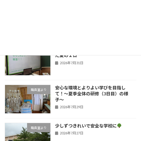
今年も元気に
新着!!
職員室より
2026年8月4日
子どもたちの笑顔のために！学びを深め
職員室より
た夏の１日
2026年7月31日
安心な環境とよりよい学びを目指し
職員室より
て！〜夏季全体の研修（3日目）の様
子〜
2026年7月29日
少しずつきれいで安全な学校に
職員室より
2026年7月27日